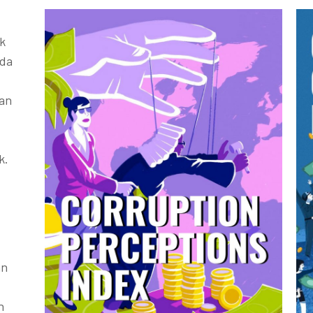
k
ada
kan
k.
an
h