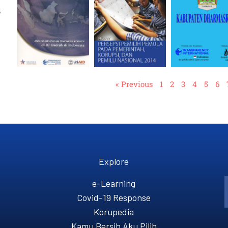
,
« Previous
1
2
3
4
5
6
Explore
e-Learning
Covid-19 Response
Korupedia
Kamu Bersih Aku Pilih