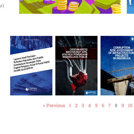
ri
« Previous
1
2
3
4
5
6
7
8
9
10