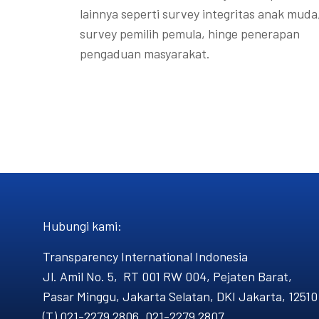
lainnya seperti survey integritas anak muda
survey pemilih pemula, hinge penerapan
pengaduan masyarakat.
Hubungi kami​:
Transparency International Indonesia
Jl. Amil No. 5, RT 001 RW 004, Pejaten Barat,
Pasar Minggu, Jakarta Selatan, DKI Jakarta, 12510
(T) 021-2279 2806, 021-2279 2807