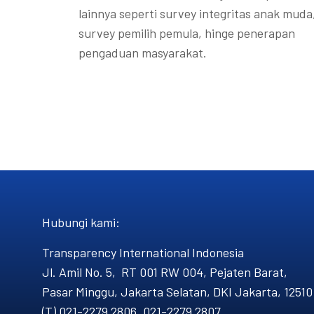
lainnya seperti survey integritas anak muda
survey pemilih pemula, hinge penerapan
pengaduan masyarakat.
Hubungi kami​:
Transparency International Indonesia
Jl. Amil No. 5, RT 001 RW 004, Pejaten Barat,
Pasar Minggu, Jakarta Selatan, DKI Jakarta, 12510
(T) 021-2279 2806, 021-2279 2807