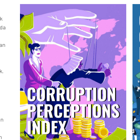
k
ada
kan
k.
an
h