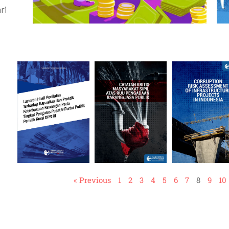
ri
« Previous
1
2
3
4
5
6
7
8
9
10