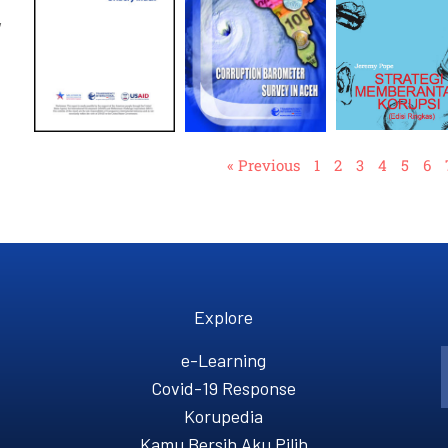
,
« Previous
1
2
3
4
5
6
Explore
e-Learning
Covid-19 Response
Korupedia
Kamu Bersih Aku Pilih