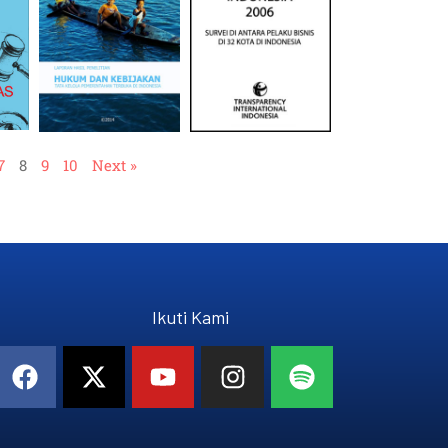
7
8
9
10
Next »
Ikuti Kami