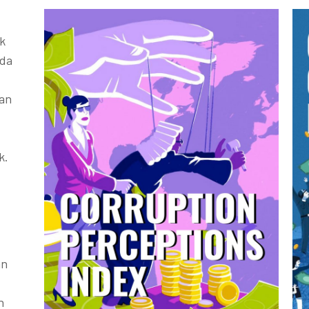
k
ada
kan
k.
an
h