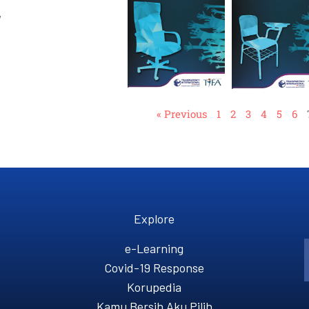
,
« Previous
1
2
3
4
5
6
Explore
e-Learning
Covid-19 Response
Korupedia
Kamu Bersih Aku Pilih