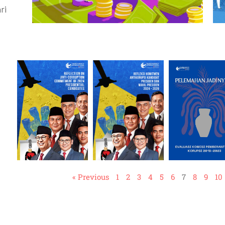
ri
« Previous
1
2
3
4
5
6
7
8
9
10