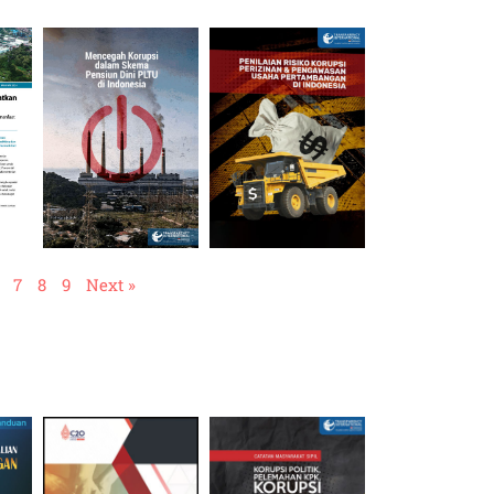
7
8
9
Next »