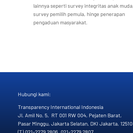
lainnya seperti survey integritas anak muda
survey pemilih pemula, hinge penerapan
pengaduan masyarakat.
Hubungi kami​:
Transparency International Indonesia
Jl. Amil No. 5, RT 001 RW 004, Pejaten Barat,
Pasar Minggu, Jakarta Selatan, DKI Jakarta, 12510
(T) 021-2279 2806, 021-2279 2807