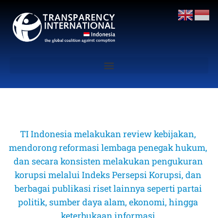
TI Indonesia melakukan review kebijakan, 
mendorong reformasi lembaga penegak hukum, 
dan secara konsisten melakukan pengukuran 
korupsi melalui Indeks Persepsi Korupsi, dan 
berbagai publikasi riset lainnya seperti partai 
politik, sumber daya alam, ekonomi, hingga 
keterbukaan informasi 