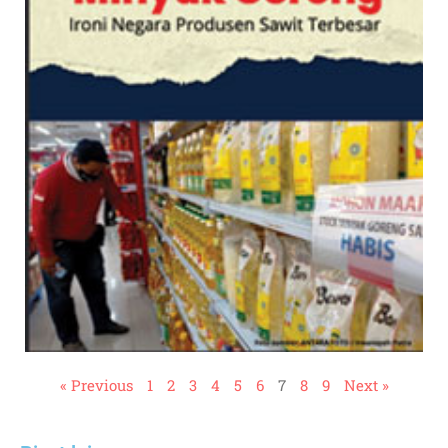
« Previous
1
2
3
4
5
6
7
8
9
Next »