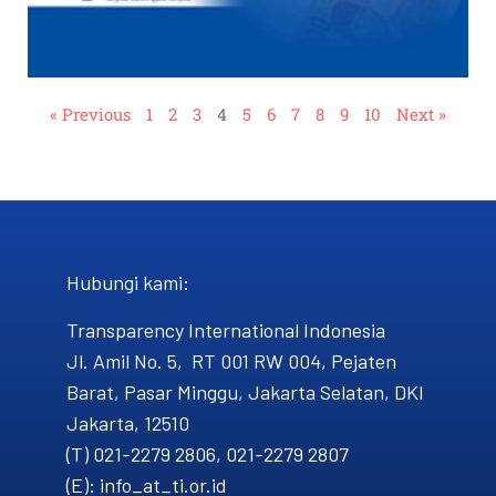
« Previous
1
2
3
4
5
6
7
8
9
10
Next »
Hubungi kami​:
Transparency International Indonesia
Jl. Amil No. 5, RT 001 RW 004, Pejaten
Barat, Pasar Minggu, Jakarta Selatan, DKI
Jakarta, 12510
(T) 021-2279 2806, 021-2279 2807
(E): info_at_ti.or.id