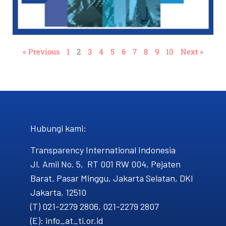
« Previous
1
2
3
4
5
6
7
8
9
10
Next »
Hubungi kami​:
Transparency International Indonesia
Jl. Amil No. 5, RT 001 RW 004, Pejaten
Barat, Pasar Minggu, Jakarta Selatan, DKI
Jakarta, 12510
(T) 021-2279 2806, 021-2279 2807
(E): info_at_ti.or.id