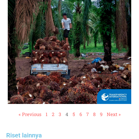
« Previous
1
2
3
4
5
6
7
8
9
Next »
Riset lainnya​​