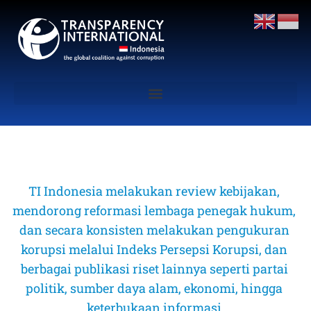
TI Indonesia melakukan review kebijakan, 
mendorong reformasi lembaga penegak hukum, 
dan secara konsisten melakukan pengukuran 
korupsi melalui Indeks Persepsi Korupsi, dan 
berbagai publikasi riset lainnya seperti partai 
politik, sumber daya alam, ekonomi, hingga 
keterbukaan informasi 