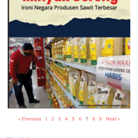
« Previous
1
2
3
4
5
6
7
8
9
Next »