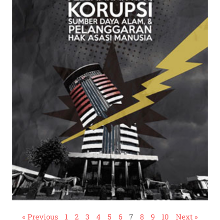
« Previous
1
2
3
4
5
6
7
8
9
10
Next »