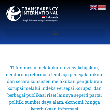
TI Indonesia melakukan review kebijakan, 
mendorong reformasi lembaga penegak hukum, 
dan secara konsisten melakukan pengukuran 
korupsi melalui Indeks Persepsi Korupsi, dan 
berbagai publikasi riset lainnya seperti partai 
politik, sumber daya alam, ekonomi, hingga 
keterbukaan informasi 