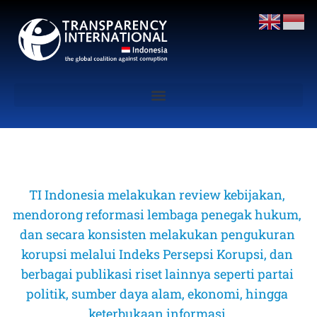
TI Indonesia melakukan review kebijakan, 
mendorong reformasi lembaga penegak hukum, 
dan secara konsisten melakukan pengukuran 
korupsi melalui Indeks Persepsi Korupsi, dan 
berbagai publikasi riset lainnya seperti partai 
politik, sumber daya alam, ekonomi, hingga 
keterbukaan informasi 