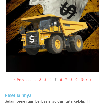
« Previous
1
2
3
4
5
6
7
8
9
Next »
Riset lainnya​​
Selain penelitian berbasis isu dan tata kelola, TI