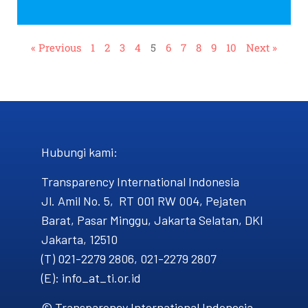
« Previous
1
2
3
4
5
6
7
8
9
10
Next »
Hubungi kami​:
Transparency International Indonesia
Jl. Amil No. 5, RT 001 RW 004, Pejaten
Barat, Pasar Minggu, Jakarta Selatan, DKI
Jakarta, 12510
(T) 021-2279 2806, 021-2279 2807
(E): info_at_ti.or.id
© Transparency International Indonesia.