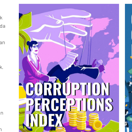
k
ada
kan
k.
an
h