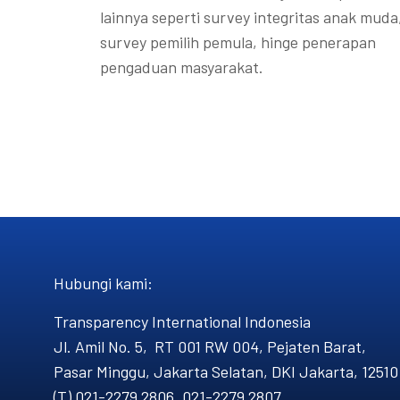
lainnya seperti survey integritas anak muda
survey pemilih pemula, hinge penerapan
pengaduan masyarakat.
Hubungi kami​:
Transparency International Indonesia
Jl. Amil No. 5, RT 001 RW 004, Pejaten Barat,
Pasar Minggu, Jakarta Selatan, DKI Jakarta, 12510
(T) 021-2279 2806, 021-2279 2807