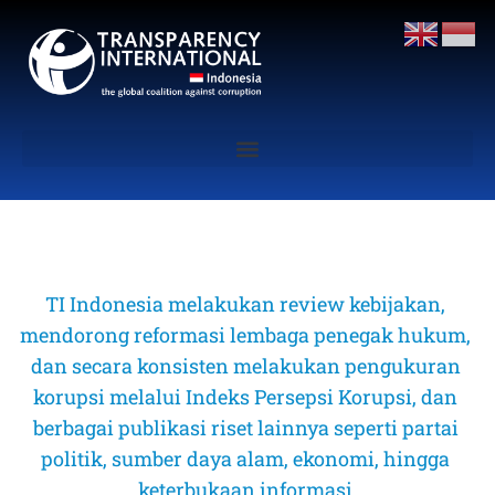
TI Indonesia melakukan review kebijakan, 
mendorong reformasi lembaga penegak hukum, 
dan secara konsisten melakukan pengukuran 
korupsi melalui Indeks Persepsi Korupsi, dan 
berbagai publikasi riset lainnya seperti partai 
politik, sumber daya alam, ekonomi, hingga 
keterbukaan informasi 