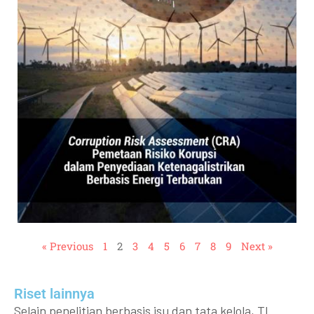
« Previous
1
2
3
4
5
6
7
8
9
Next »
Riset lainnya​​
Selain penelitian berbasis isu dan tata kelola, TI