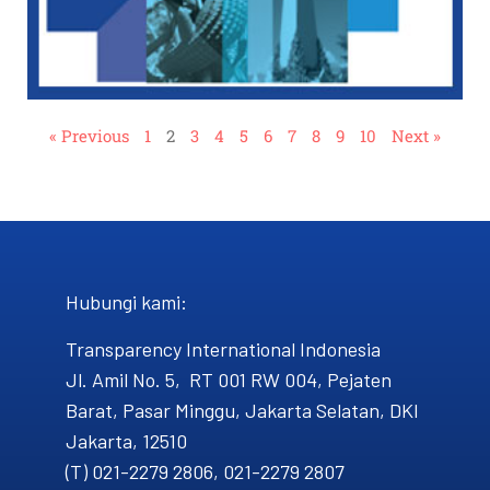
« Previous
1
2
3
4
5
6
7
8
9
10
Next »
Hubungi kami​:
Transparency International Indonesia
Jl. Amil No. 5, RT 001 RW 004, Pejaten
Barat, Pasar Minggu, Jakarta Selatan, DKI
Jakarta, 12510
(T) 021-2279 2806, 021-2279 2807