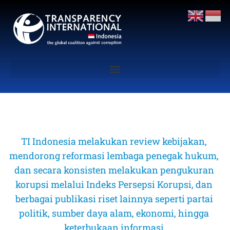
TI Indonesia melakukan review kebijakan, 
mendorong reformasi lembaga penegak hukum, 
dan secara konsisten melakukan pengukuran 
korupsi melalui Indeks Persepsi Korupsi, dan 
berbagai publikasi riset lainnya seperti partai 
politik, sumber daya alam, ekonomi, hingga 
keterbukaan informasi 