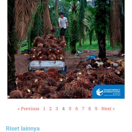
« Previous
1
2
3
4
5
6
7
8
9
Next »
Riset lainnya​​