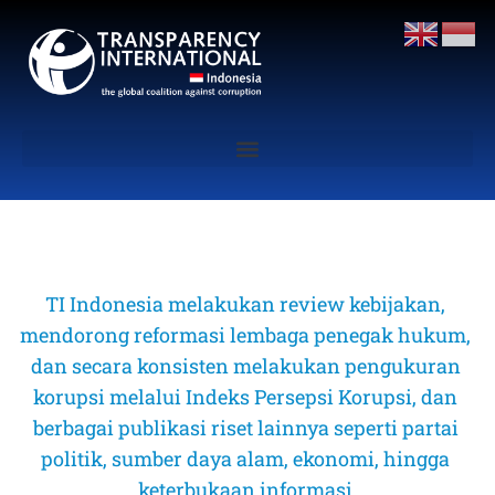
TI Indonesia melakukan review kebijakan, 
mendorong reformasi lembaga penegak hukum, 
dan secara konsisten melakukan pengukuran 
korupsi melalui Indeks Persepsi Korupsi, dan 
berbagai publikasi riset lainnya seperti partai 
politik, sumber daya alam, ekonomi, hingga 
keterbukaan informasi 