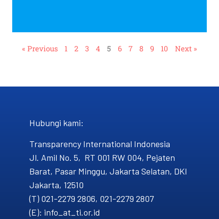
« Previous
1
2
3
4
5
6
7
8
9
10
Next »
Hubungi kami​:
Transparency International Indonesia
Jl. Amil No. 5, RT 001 RW 004, Pejaten
Barat, Pasar Minggu, Jakarta Selatan, DKI
Jakarta, 12510
(T) 021-2279 2806, 021-2279 2807
(E): info_at_ti.or.id