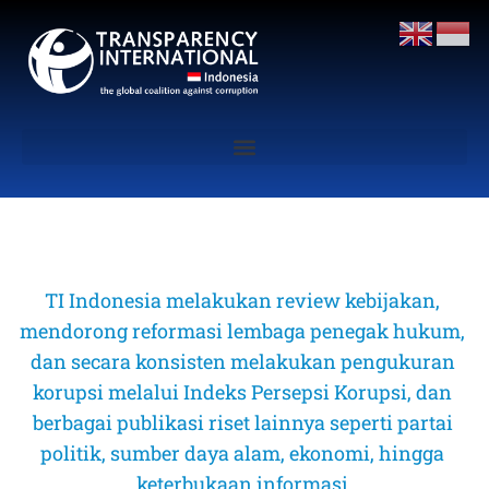
TI Indonesia melakukan review kebijakan, 
mendorong reformasi lembaga penegak hukum, 
dan secara konsisten melakukan pengukuran 
korupsi melalui Indeks Persepsi Korupsi, dan 
berbagai publikasi riset lainnya seperti partai 
politik, sumber daya alam, ekonomi, hingga 
keterbukaan informasi 