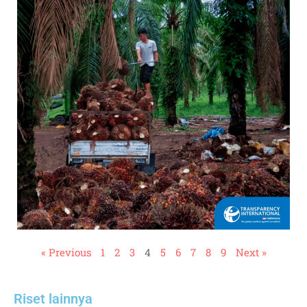
« Previous
1
2
3
4
5
6
7
8
9
Next »
Riset lainnya​​