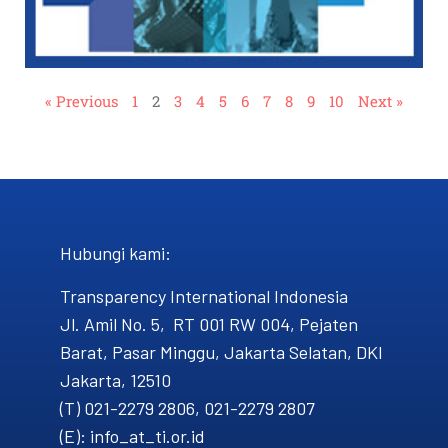
« Previous
1
2
3
4
5
6
7
8
9
10
Next »
Hubungi kami​:
Transparency International Indonesia
Jl. Amil No. 5, RT 001 RW 004, Pejaten
Barat, Pasar Minggu, Jakarta Selatan, DKI
Jakarta, 12510
(T) 021-2279 2806, 021-2279 2807
(E): info_at_ti.or.id