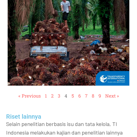
« Previous
1
2
3
4
5
6
7
8
9
Next »
Riset lainnya​​
Selain penelitian berbasis isu dan tata kelola, TI
Indonesia melakukan kajian dan penelitian lainnya