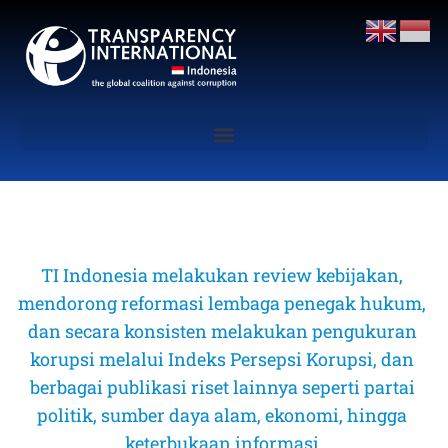
TI Indonesia melakukan review kebijakan, 
mendorong reformasi lembaga penegak hukum, 
dan secara konsisten melakukan pengukuran 
korupsi melalui Indeks Persepsi Korupsi, dan 
berbagai publikasi riset lainnya seperti partai 
politik, sumber daya alam, ekonomi, hingga 
keterbukaan informasi 