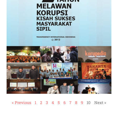
« Previous
1
2
3
4
5
6
7
8
9
10
Next »