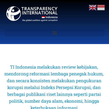
TI Indonesia melakukan review kebijakan, 
mendorong reformasi lembaga penegak hukum, 
dan secara konsisten melakukan pengukuran 
korupsi melalui Indeks Persepsi Korupsi, dan 
berbagai publikasi riset lainnya seperti partai 
politik, sumber daya alam, ekonomi, hingga 
keterbukaan informasi 