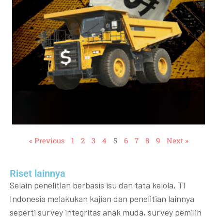
« Previous
1
2
3
4
5
6
7
8
9
Next »
Riset lainnya​​
Selain penelitian berbasis isu dan tata kelola, TI
Indonesia melakukan kajian dan penelitian lainnya
seperti survey integritas anak muda, survey pemilih