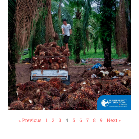
« Previous
1
2
3
4
5
6
7
8
9
Next »