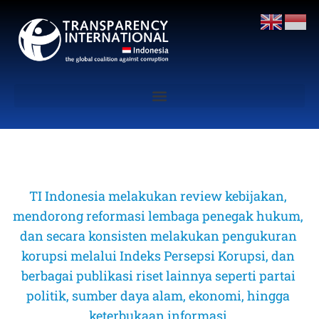
TI Indonesia melakukan review kebijakan, 
mendorong reformasi lembaga penegak hukum, 
dan secara konsisten melakukan pengukuran 
korupsi melalui Indeks Persepsi Korupsi, dan 
berbagai publikasi riset lainnya seperti partai 
politik, sumber daya alam, ekonomi, hingga 
keterbukaan informasi 