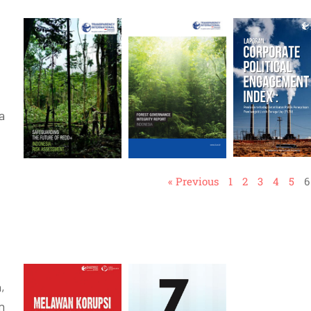
a
« Previous
1
2
3
4
5
6
,
n