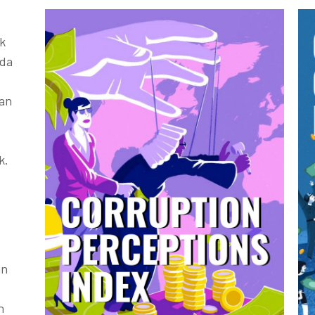
k
ada
kan
k.
an
h