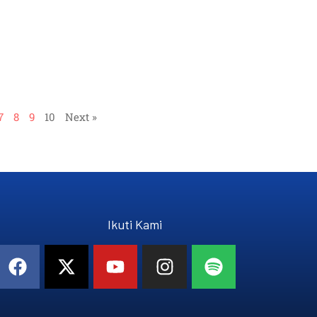
7
8
9
10
Next »
Ikuti Kami