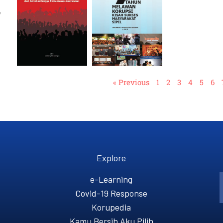
,
« Previous
1
2
3
4
5
6
Explore
e-Learning
Covid-19 Response
Korupedia
Kamu Bersih Aku Pilih