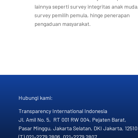
lainnya seperti survey integritas anak muda
survey pemilih pemula, hinge penerapan
pengaduan masyarakat.
Hubungi kami​:
Transparency International Indonesia
Jl. Amil No. 5, RT 001 RW 004, Pejaten Barat,
Pasar Minggu, Jakarta Selatan, DKI Jakarta, 12510
(T) 021-2279 2806, 021-2279 2807