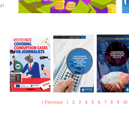
ri
« Previous
1
2
3
4
5
6
7
8
9
10