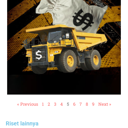
« Previous
1
2
3
4
5
6
7
8
9
Next »
Riset lainnya​​