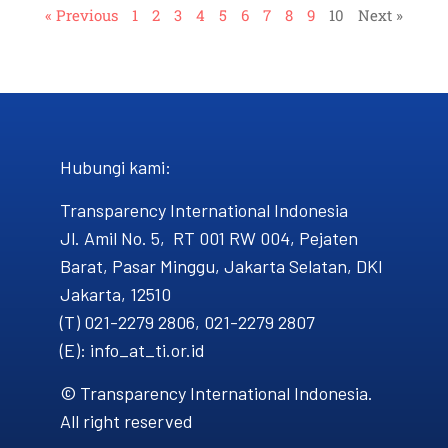
« Previous
1
2
3
4
5
6
7
8
9
10
Next »
Hubungi kami​:
Transparency International Indonesia
Jl. Amil No. 5, RT 001 RW 004, Pejaten
Barat, Pasar Minggu, Jakarta Selatan, DKI
Jakarta, 12510
(T) 021-2279 2806, 021-2279 2807
(E): info_at_ti.or.id
© Transparency International Indonesia.
All right reserved