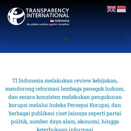
TI Indonesia melakukan review kebijakan, 
mendorong reformasi lembaga penegak hukum, 
dan secara konsisten melakukan pengukuran 
korupsi melalui Indeks Persepsi Korupsi, dan 
berbagai publikasi riset lainnya seperti partai 
politik, sumber daya alam, ekonomi, hingga 
keterbukaan informasi 