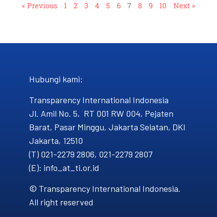
« Previous
1
2
3
4
5
6
7
8
9
10
Next »
Hubungi kami​:
Transparency International Indonesia
Jl. Amil No. 5, RT 001 RW 004, Pejaten
Barat, Pasar Minggu, Jakarta Selatan, DKI
Jakarta, 12510
(T) 021-2279 2806, 021-2279 2807
(E): info_at_ti.or.id
© Transparency International Indonesia.
All right reserved