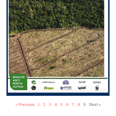
« Previous
1
2
3
4
5
6
7
8
9
Next »