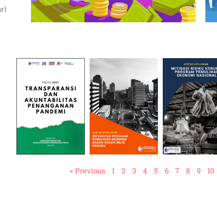
ri
« Previous
1
2
3
4
5
6
7
8
9
10