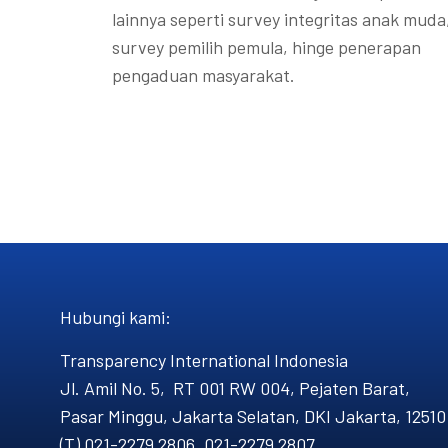
lainnya seperti survey integritas anak muda
survey pemilih pemula, hinge penerapan
pengaduan masyarakat.
Hubungi kami​:
Transparency International Indonesia
Jl. Amil No. 5, RT 001 RW 004, Pejaten Barat,
Pasar Minggu, Jakarta Selatan, DKI Jakarta, 12510
(T) 021-2279 2806, 021-2279 2807