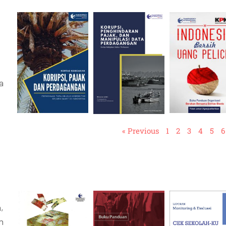
a
« Previous
1
2
3
4
5
6
,
n