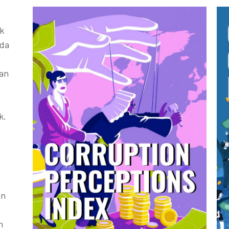
k
ada
kan
k.
an
h