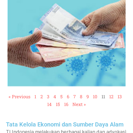
« Previous
1
2
3
4
5
6
7
8
9
10
11
12
13
14
15
16
Next »
Tata Kelola Ekonomi dan Sumber Daya Alam
TI Indonesia melakukan berbagai kajian dan advokasi