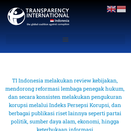
TI Indonesia melakukan review kebijakan, 
mendorong reformasi lembaga penegak hukum, 
dan secara konsisten melakukan pengukuran 
korupsi melalui Indeks Persepsi Korupsi, dan 
berbagai publikasi riset lainnya seperti partai 
politik, sumber daya alam, ekonomi, hingga 
keterbukaan informasi 