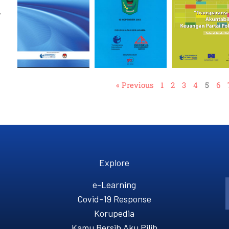
,
« Previous
1
2
3
4
5
6
Explore
e-Learning
Covid-19 Response
Korupedia
Kamu Bersih Aku Pilih