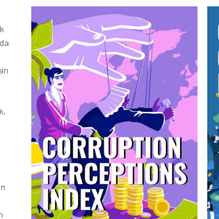
k
ada
kan
k.
an
h