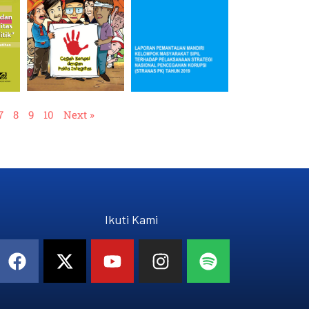
7
8
9
10
Next »
Ikuti Kami