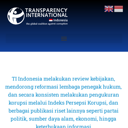
TI Indonesia melakukan review kebijakan, 
mendorong reformasi lembaga penegak hukum, 
dan secara konsisten melakukan pengukuran 
korupsi melalui Indeks Persepsi Korupsi, dan 
berbagai publikasi riset lainnya seperti partai 
politik, sumber daya alam, ekonomi, hingga 
keterbukaan informasi 