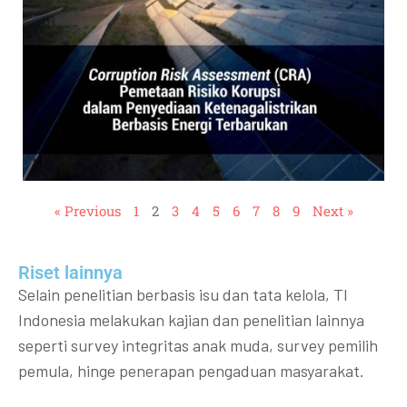
« Previous
1
2
3
4
5
6
7
8
9
Next »
Riset lainnya​​
Selain penelitian berbasis isu dan tata kelola, TI
Indonesia melakukan kajian dan penelitian lainnya
seperti survey integritas anak muda, survey pemilih
pemula, hinge penerapan pengaduan masyarakat.