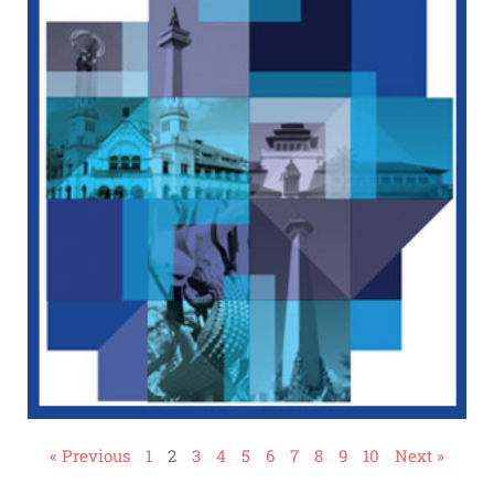
« Previous
1
2
3
4
5
6
7
8
9
10
Next »