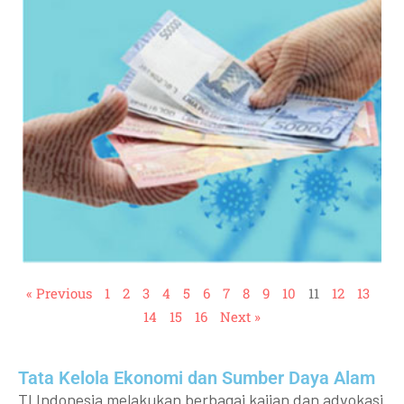
« Previous
1
2
3
4
5
6
7
8
9
10
11
12
13
14
15
16
Next »
Tata Kelola Ekonomi dan Sumber Daya Alam
TI Indonesia melakukan berbagai kajian dan advokasi