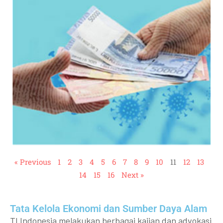
« Previous
1
2
3
4
5
6
7
8
9
10
11
12
13
14
15
16
Next »
Tata Kelola Ekonomi dan Sumber Daya Alam
TI Indonesia melakukan berbagai kajian dan advokasi