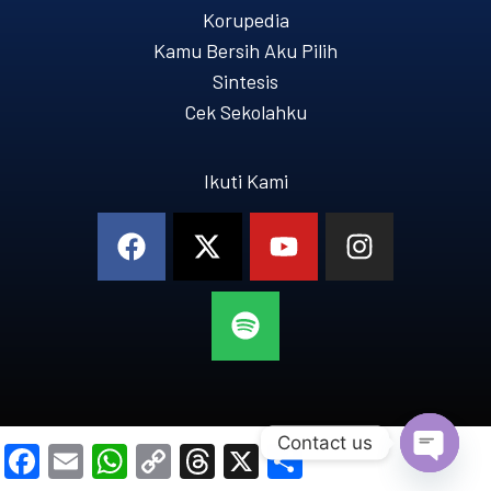
Korupedia
Kamu Bersih Aku Pilih
Sintesis
Cek Sekolahku
Ikuti Kami
Contact us
Facebook
Email
WhatsApp
Copy
Threads
X
Share
OPEN 