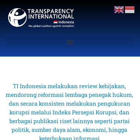
TI Indonesia melakukan review kebijakan, 
mendorong reformasi lembaga penegak hukum, 
dan secara konsisten melakukan pengukuran 
korupsi melalui Indeks Persepsi Korupsi, dan 
berbagai publikasi riset lainnya seperti partai 
politik, sumber daya alam, ekonomi, hingga 
keterbukaan informasi 