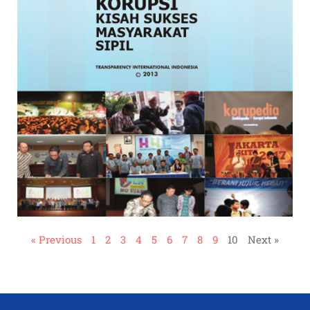
« Previous
1
2
3
4
5
6
7
8
9
10
Next »