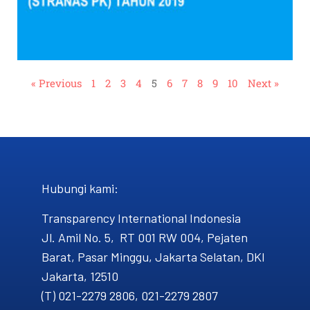
« Previous
1
2
3
4
5
6
7
8
9
10
Next »
Hubungi kami​:
Transparency International Indonesia
Jl. Amil No. 5, RT 001 RW 004, Pejaten
Barat, Pasar Minggu, Jakarta Selatan, DKI
Jakarta, 12510
(T) 021-2279 2806, 021-2279 2807