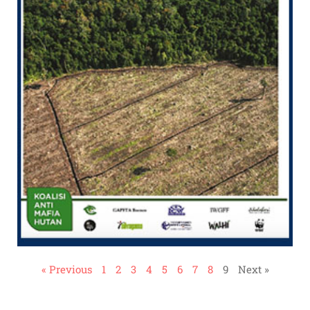
« Previous
1
2
3
4
5
6
7
8
9
Next »