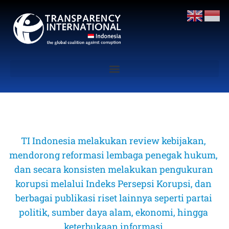
TI Indonesia melakukan review kebijakan, 
mendorong reformasi lembaga penegak hukum, 
dan secara konsisten melakukan pengukuran 
korupsi melalui Indeks Persepsi Korupsi, dan 
berbagai publikasi riset lainnya seperti partai 
politik, sumber daya alam, ekonomi, hingga 
keterbukaan informasi 