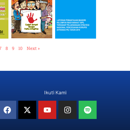
7
8
9
10
Next »
Ikuti Kami