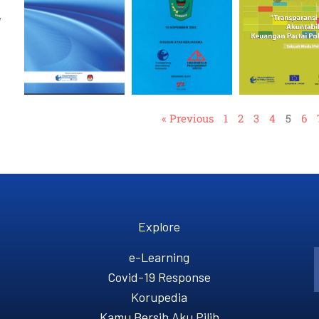
,
« Previous
1
2
3
4
5
6
Explore
e-Learning
Covid-19 Response
Korupedia
Kamu Bersih Aku Pilih