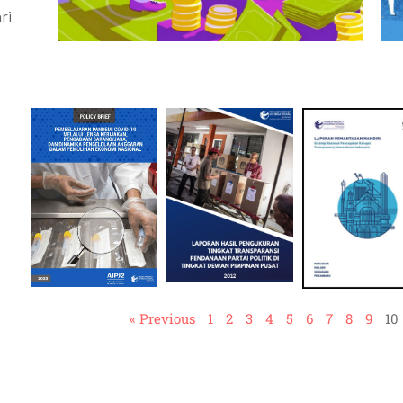
ri
« Previous
1
2
3
4
5
6
7
8
9
10