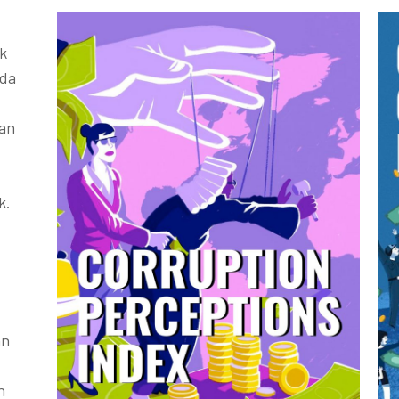
k
ada
kan
k.
an
h