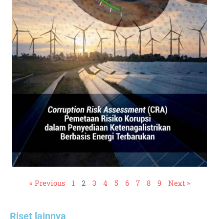
« Previous
1
2
3
4
5
6
7
8
9
Next »
Riset lainnya​​