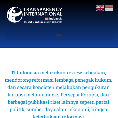
TI Indonesia melakukan review kebijakan, 
mendorong reformasi lembaga penegak hukum, 
dan secara konsisten melakukan pengukuran 
korupsi melalui Indeks Persepsi Korupsi, dan 
berbagai publikasi riset lainnya seperti partai 
politik, sumber daya alam, ekonomi, hingga 
keterbukaan informasi 