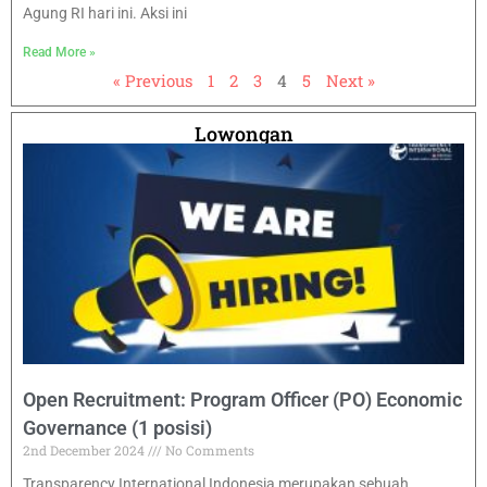
Agung RI hari ini. Aksi ini
Read More »
« Previous
1
2
3
4
5
Next »
Lowongan
Open Recruitment: Program Officer (PO) Economic
Governance (1 posisi)
2nd December 2024
No Comments
Transparency International Indonesia merupakan sebuah