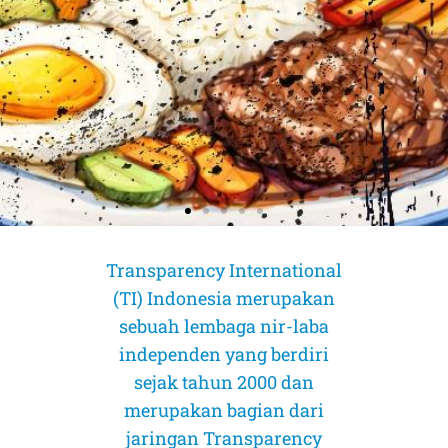
Transparency International
(TI) Indonesia merupakan
sebuah lembaga nir-laba
independen yang berdiri
sejak tahun 2000 dan
merupakan bagian dari
jaringan Transparency
AMICUS CURIAE (Sahabat Pengadilan)
AMICUS CURIAE (Sahabat Pengadilan)
AMICUS CURIAE (Sahabat Pengadilan)