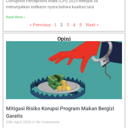
Corruption Perceptions Index (CPI) 2025 menjadi 34
menunjukkan indikator nyata bahwa kualitas tata
Read More »
« Previous
1
2
3
4
5
Next »
Opini
Mitigasi Risiko Korupsi Program Makan Bergizi
Garatis
10th April 2025
No Comments