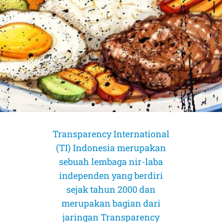
Transparency International
(TI) Indonesia merupakan
sebuah lembaga nir-laba
independen yang berdiri
sejak tahun 2000 dan
merupakan bagian dari
AMICUS CURIAE (Sahabat Pengadilan)
AMICUS CURIAE (Sahabat Pengadilan)
AMICUS CURIAE (Sahabat Pengadilan)
jaringan Transparency