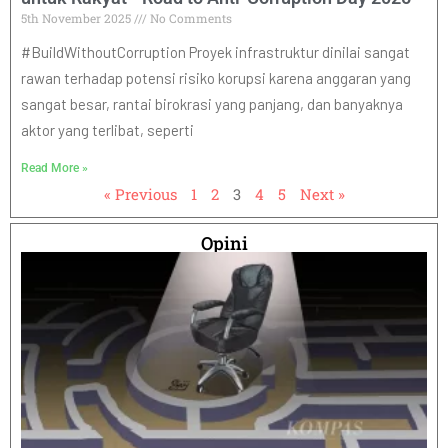
5th November 2025
No Comments
#BuildWithoutCorruption Proyek infrastruktur dinilai sangat
rawan terhadap potensi risiko korupsi karena anggaran yang
sangat besar, rantai birokrasi yang panjang, dan banyaknya
aktor yang terlibat, seperti
Read More »
« Previous
1
2
3
4
5
Next »
Opini