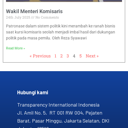
Wakil Menteri Komisaris
24th July 2025
No Comments
Patronase dalam sistem politik kini merambah ke ranah bisnis
saat kursi komisaris seolah menjadi imbal hasil dari dukungan
politik pada masa pemilu. Oleh Reza Syawawi
Read More »
« Previous
1
2
3
4
5
Next »
Hubungi kami​
Transparency International Indonesia
Jl. Amil No. 5, RT 001 RW 004, Pejaten
Barat, Pasar Minggu, Jakarta Selatan, DKI