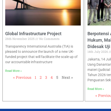
Global Infrastructure Project
Berpotensi
26th November 2025
No Comments
Hukum, Mah
Didesak Uj
Transparency International Australia (TIA) is
pleased to announce the launch of a new UK-
14th July 2026
funded project that will facilitate the scale up of
Jakarta, 14 Jul
our accountable infrastructure
Uang Danantar
materi (judici
Read More »
Tahun 2026 te
« Previous
1
2
3
4
5
Next »
Penguatan Sek
Read More »
« Previo