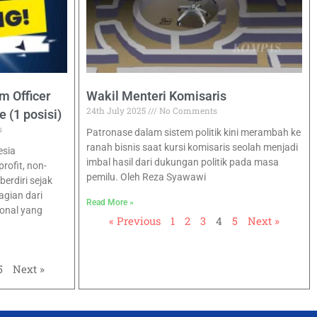
m Officer
Wakil Menteri Komisaris
24th July 2025
No Comments
 (1 posisi)
s
Patronase dalam sistem politik kini merambah ke
ranah bisnis saat kursi komisaris seolah menjadi
esia
imbal hasil dari dukungan politik pada masa
ofit, non-
pemilu. Oleh Reza Syawawi
erdiri sejak
agian dari
Read More »
ional yang
« Previous
1
2
3
4
5
Next »
5
Next »