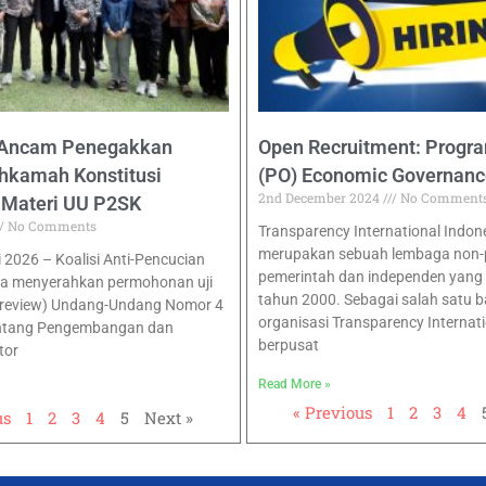
 Ancam Penegakkan
Open Recruitment: Progra
kamah Konstitusi
(PO) Economic Governance
2nd December 2024
No Comment
i Materi UU P2SK
No Comments
Transparency International Indon
merupakan sebuah lembaga non-pr
i 2026 – Koalisi Anti-Pencucian
pemerintah dan independen yang b
a menyerahkan permohonan uji
tahun 2000. Sebagai salah satu b
al review) Undang-Undang Nomor 4
organisasi Transparency Internat
ntang Pengembangan dan
berpusat
tor
Read More »
« Previous
1
2
3
4
us
1
2
3
4
5
Next »