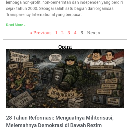
lembaga non-profit, non-pemerintah dan independen yang berdiri
sejak tahun 2000. Sebagai salah satu bagian dari organisasi
Transparency International yang berpusat
Read More »
« Previous
1
2
3
4
5
Next »
Opini
28 Tahun Reformasi: Menguatnya Militerisasi,
Melemahnya Demokrasi di Bawah Rezim