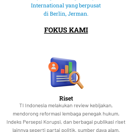
Selengkapnya
Selengkapnya
Selengkapnya
Selengkapnya
Selengkapnya
Selengkapnya
International yang berpusat
Selengkapnya
Selengkapnya
Selengkapnya
Selengkapnya
Selengkapnya
Selengkapnya
di Berlin, Jerman.
FOKUS KAMI
Riset
TI Indonesia melakukan review kebijakan,
mendorong reformasi lembaga penegak hukum,
Indeks Persepsi Korupsi, dan berbagai publikasi riset
lainnya seperti partai politik, sumber daya alam,