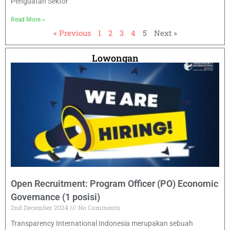
Penguatan Sektor
Read More »
« Previous
1
2
3
4
5
Next »
Lowongan
Open Recruitment: Program Officer (PO) Economic
Governance (1 posisi)
2nd December 2024
No Comments
Transparency International Indonesia merupakan sebuah