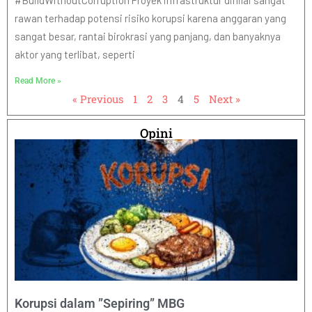
#BuildWithoutCorruption Proyek infrastruktur dinilai sangat
rawan terhadap potensi risiko korupsi karena anggaran yang
sangat besar, rantai birokrasi yang panjang, dan banyaknya
aktor yang terlibat, seperti
Read More »
« Previous
1
2
3
4
5
Next »
Opini
Korupsi dalam ”Sepiring” MBG