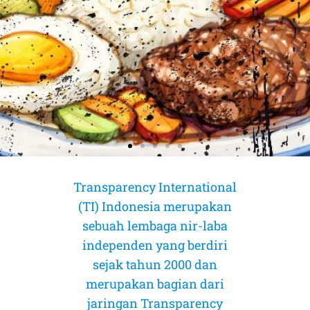
Transparency International
(TI) Indonesia merupakan
sebuah lembaga nir-laba
independen yang berdiri
sejak tahun 2000 dan
merupakan bagian dari
AMICUS CURIAE (Sahabat Pengadilan)
AMICUS CURIAE (Sahabat Pengadilan)
AMICUS CURIAE (Sahabat Pengadilan)
jaringan Transparency
CORRUPTION RISK ASSESSMENT (CRA)
CORRUPTION RISK ASSESSMENT (CRA)
CORRUPTION RISK ASSESSMENT (CRA)
PELUANG DAN TANTANGAN
PELUANG DAN TANTANGAN
PELUANG DAN TANTANGAN