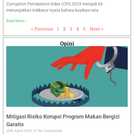
Corruption Perceptions Index (CPI) 2025 menjadi 34
menunjukkan indikator nyata bahwa kualitas tata
Read More »
« Previous
1
2
3
4
5
Next »
Opini
Mitigasi Risiko Korupsi Program Makan Bergizi
Garatis
10th April 2025
No Comments