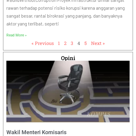
#BuildWithoutCorruption Proyek infrastruktur dinilai sangat
rawan terhadap potensi risiko korupsi karena anggaran yang
sangat besar, rantai birokrasi yang panjang, dan banyaknya
aktor yang terlibat, seperti
Read More »
« Previous
1
2
3
4
5
Next »
Opini
Wakil Menteri Komisaris