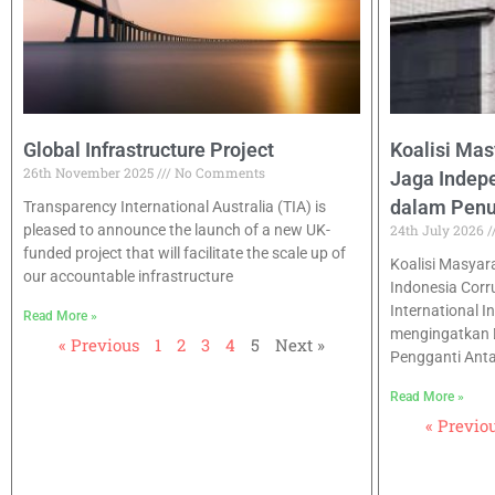
Global Infrastructure Project
Koalisi Mas
26th November 2025
No Comments
Jaga Inde
dalam Pen
Transparency International Australia (TIA) is
pleased to announce the launch of a new UK-
24th July 2026
funded project that will facilitate the scale up of
Koalisi Masyarak
our accountable infrastructure
Indonesia Corr
International I
Read More »
mengingatkan 
« Previous
1
2
3
4
5
Next »
Pengganti Ant
Read More »
« Previo