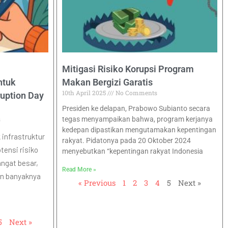
Mitigasi Risiko Korupsi Program
ntuk
Makan Bergizi Garatis
10th April 2025
No Comments
ruption Day
Presiden ke delapan, Prabowo Subianto secara
s
tegas menyampaikan bahwa, program kerjanya
kedepan dipastikan mengutamakan kepentingan
infrastruktur
rakyat. Pidatonya pada 20 Oktober 2024
tensi risiko
menyebutkan “kepentingan rakyat Indonesia
ngat besar,
Read More »
dan banyaknya
« Previous
1
2
3
4
5
Next »
5
Next »