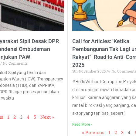
yarakat Sipil Desak DPR
Call for Articles:“Ketika
pendensi Ombudsman
Pembangunan Tak Lagi u
unjukan PAW
Rakyat” Road to Anti-Cor
No Comments
2025
5th November 2025
No Comment
at Sipil yang terdiri dari
uption Watch (ICW), Transparency
#BuildWithoutCorruption Proyek 
ndonesia (TI ID), dan YAPPIKA,
dinilai sangat rawan terhadap po
DPR RI agar proses penunjukan
korupsi karena anggaran yang sa
arwaktu
rantai birokrasi yang panjang, 
aktor yang terlibat, seperti
us
1
2
3
4
5
Next »
Read More »
« Previous
1
2
3
4