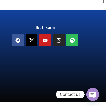
Ikuti kami
Contact us
OPEN 