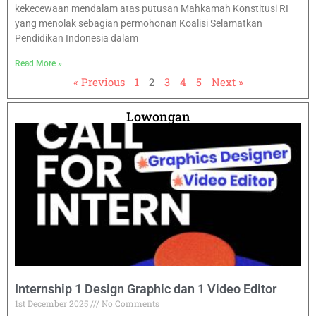
kekecewaan mendalam atas putusan Mahkamah Konstitusi RI
yang menolak sebagian permohonan Koalisi Selamatkan
Pendidikan Indonesia dalam
Read More »
« Previous
1
2
3
4
5
Next »
Lowongan
Internship 1 Design Graphic dan 1 Video Editor
1st December 2025
No Comments