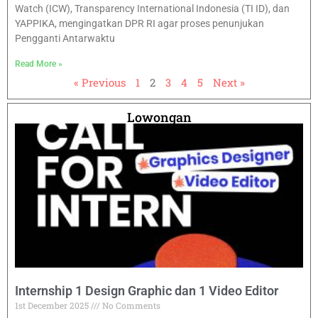
Watch (ICW), Transparency International Indonesia (TI ID), dan
YAPPIKA, mengingatkan DPR RI agar proses penunjukan
Pengganti Antarwaktu
Read More »
« Previous
1
2
3
4
5
Next »
Lowongan
Internship 1 Design Graphic dan 1 Video Editor
1st December 2025
No Comments