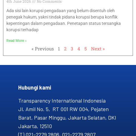
4th June 2026
No Comments
Ada sisi lain korupsi pengadaan yang belum disentuh oleh
penegak hukum, yakni tindak pidana korupsi berupa konflik
kepentingan dalam pengadaan. Penetapan status tersangka
korupsi terhadap
Read More »
« Previous
1
2
3
4
5
Next »
Hubungi kami​
Transparency International Indonesia
Jl. Amil No. 5, RT 001 RW 004, Pejaten
Barat, Pasar Minggu, Jakarta Selatan, DKI
Jakarta, 12510
(T) 021-2279 2806, 021-2279 2807