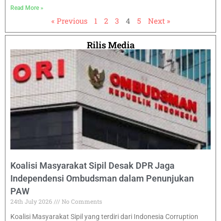
Read More »
« Previous
1
2
3
4
5
Next »
Rilis Media
Koalisi Masyarakat Sipil Desak DPR Jaga
Independensi Ombudsman dalam Penunjukan
PAW
24th July 2026
No Comments
Koalisi Masyarakat Sipil yang terdiri dari Indonesia Corruption