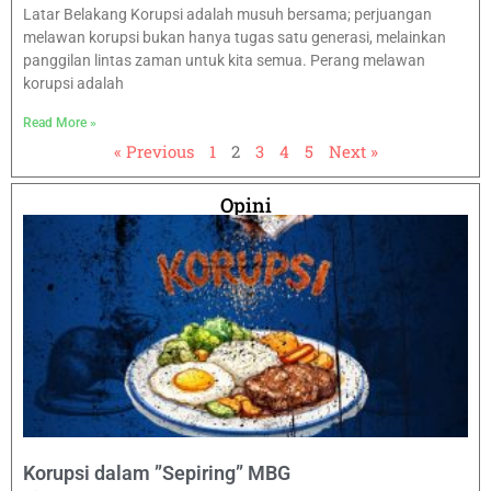
Latar Belakang Korupsi adalah musuh bersama; perjuangan
melawan korupsi bukan hanya tugas satu generasi, melainkan
panggilan lintas zaman untuk kita semua. Perang melawan
korupsi adalah
Read More »
« Previous
1
2
3
4
5
Next »
Opini
Korupsi dalam ”Sepiring” MBG