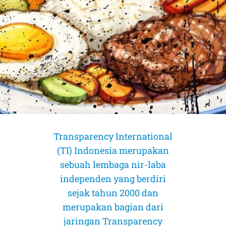
Transparency International
(TI) Indonesia merupakan
sebuah lembaga nir-laba
independen yang berdiri
sejak tahun 2000 dan
merupakan bagian dari
AMICUS CURIAE (Sahabat Pengadilan)
AMICUS CURIAE (Sahabat Pengadilan)
AMICUS CURIAE (Sahabat Pengadilan)
jaringan Transparency