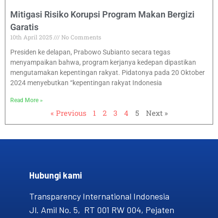
Mitigasi Risiko Korupsi Program Makan Bergizi
Garatis
10th April 2025
No Comments
Presiden ke delapan, Prabowo Subianto secara tegas
menyampaikan bahwa, program kerjanya kedepan dipastikan
mengutamakan kepentingan rakyat. Pidatonya pada 20 Oktober
2024 menyebutkan “kepentingan rakyat Indonesia
Read More »
« Previous
1
2
3
4
5
Next »
Hubungi kami​
Transparency International Indonesia
Jl. Amil No. 5, RT 001 RW 004, Pejaten