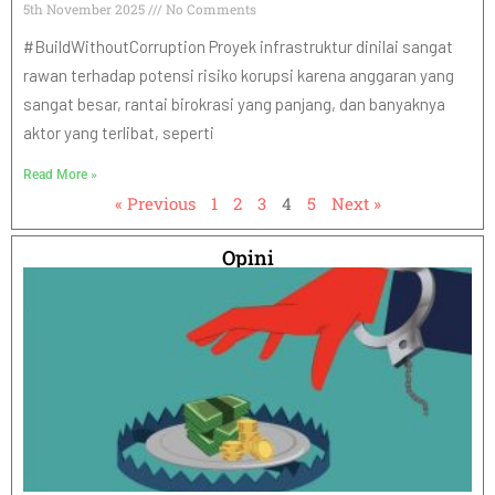
5th November 2025
No Comments
#BuildWithoutCorruption Proyek infrastruktur dinilai sangat
rawan terhadap potensi risiko korupsi karena anggaran yang
sangat besar, rantai birokrasi yang panjang, dan banyaknya
aktor yang terlibat, seperti
Read More »
« Previous
1
2
3
4
5
Next »
Opini