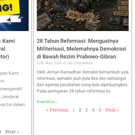
: Kami
28 Tahun Reformasi: Menguatnya
ral
Militerisasi, Melemahnya Demokrasi
tor)
di Bawah Rezim Prabowo-Gibran
12th May 2026
No Comments
Oleh: Arman Ramadhan Semakin bertambah usia
epan Kami
reformasi, semakin jauh pula kita dari semangat
in
dan agenda perubahan yang dulu diperjuangkan.
k mengambil
Pada peringatan 28 tahun reformasi ini,
s Jenderal
Read More »
irector dalam
« Previous
1
2
3
4
5
Next »
5
Next »