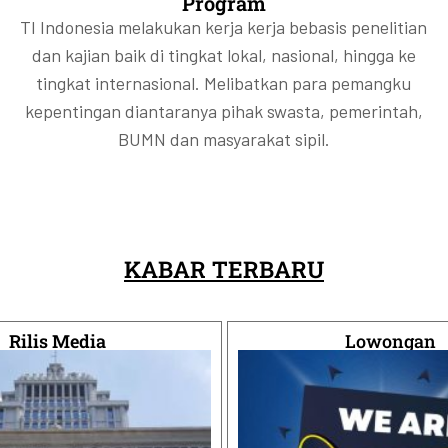
Program
aan ini belum cukup untuk menjawab
aan ini belum cukup untuk menjawab
aan ini belum cukup untuk menjawab
ngalami peningkatan korupsi akibat
ngalami peningkatan korupsi akibat
ngalami peningkatan korupsi akibat
TI Indonesia melakukan kerja kerja bebasis penelitian
anfaat akhir di balik saham emiten?
anfaat akhir di balik saham emiten?
anfaat akhir di balik saham emiten?
mpinannya.
mpinannya.
mpinannya.
dan kajian baik di tingkat lokal, nasional, hingga ke
tingkat internasional. Melibatkan para pemangku
kepentingan diantaranya pihak swasta, pemerintah,
BUMN dan masyarakat sipil.
KABAR TERBARU
Rilis Media
Lowongan