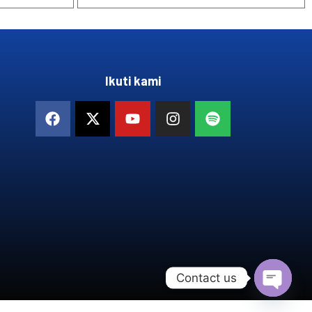
Ikuti kami
Contact us
OPEN 