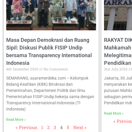
Masa Depan Demokrasi dan Ruang
RAKYAT DI
Sipil: Diskusi Publik FISIP Undip
Mahkamah K
bersama Transparency International
Melegitima
Indonesia
Pendidikan
4th December 2025
No Comments
31st July 2026
SEMARANG, suaramerdeka.com – Kelompok
Jakarta, 30 Ju
Bidang Keahlian (KBK) Birokrasi dan
menyatakan k
Pemerintahan, Departemen Politik dan Ilmu
putusan Mahka
Pemerintahan FISIP Undip bekerja sama dengan
sebagian perm
Transparency International Indonesia (TI
Pendidikan Ind
Indonesia)
Read More »
Read More »
« Previo
« Previous
1
2
3
4
5
Next »