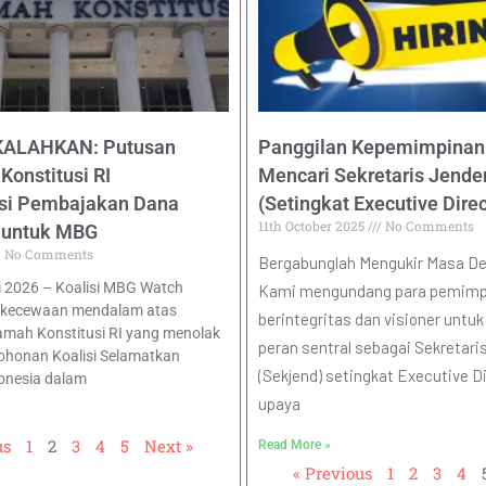
KALAHKAN: Putusan
Panggilan Kepemimpinan
onstitusi RI
Mencari Sekretaris Jende
si Pembajakan Dana
(Setingkat Executive Direc
11th October 2025
No Comments
 untuk MBG
No Comments
Bergabunglah Mengukir Masa D
li 2026 – Koalisi MBG Watch
Kami mengundang para pemimp
ekecewaan mendalam atas
berintegritas dan visioner untu
mah Konstitusi RI yang menolak
peran sentral sebagai Sekretari
ohonan Koalisi Selamatkan
(Sekjend) setingkat Executive D
onesia dalam
upaya
us
1
2
3
4
5
Next »
Read More »
« Previous
1
2
3
4