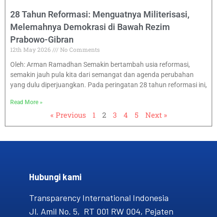
28 Tahun Reformasi: Menguatnya Militerisasi,
Melemahnya Demokrasi di Bawah Rezim
Prabowo-Gibran
12th May 2026
No Comments
Oleh: Arman Ramadhan Semakin bertambah usia reformasi,
semakin jauh pula kita dari semangat dan agenda perubahan
yang dulu diperjuangkan. Pada peringatan 28 tahun reformasi ini,
Read More »
« Previous
1
2
3
4
5
Next »
Hubungi kami​
Transparency International Indonesia
Jl. Amil No. 5, RT 001 RW 004, Pejaten