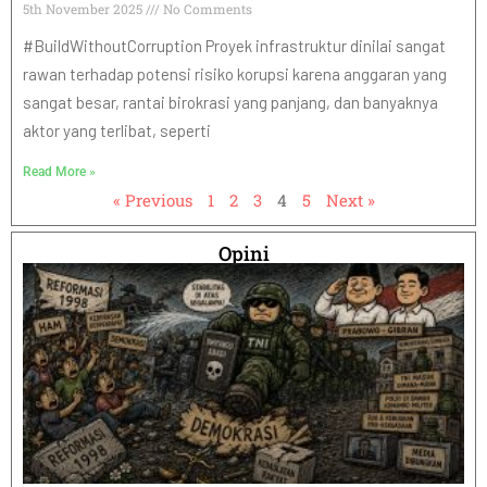
5th November 2025
No Comments
#BuildWithoutCorruption Proyek infrastruktur dinilai sangat
rawan terhadap potensi risiko korupsi karena anggaran yang
sangat besar, rantai birokrasi yang panjang, dan banyaknya
aktor yang terlibat, seperti
Read More »
« Previous
1
2
3
4
5
Next »
Opini