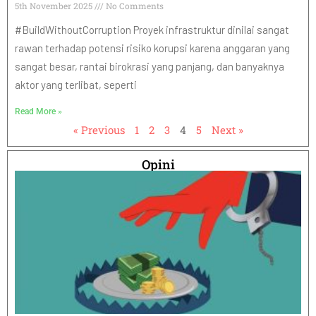
5th November 2025
No Comments
#BuildWithoutCorruption Proyek infrastruktur dinilai sangat
rawan terhadap potensi risiko korupsi karena anggaran yang
sangat besar, rantai birokrasi yang panjang, dan banyaknya
aktor yang terlibat, seperti
Read More »
« Previous
1
2
3
4
5
Next »
Opini