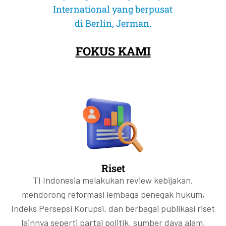
Selengkapnya
Selengkapnya
Selengkapnya
Selengkapnya
Selengkapnya
Selengkapnya
International yang berpusat
Selengkapnya
Selengkapnya
Selengkapnya
Selengkapnya
Selengkapnya
Selengkapnya
di Berlin, Jerman.
FOKUS KAMI
Riset
TI Indonesia melakukan review kebijakan,
mendorong reformasi lembaga penegak hukum,
Indeks Persepsi Korupsi, dan berbagai publikasi riset
lainnya seperti partai politik, sumber daya alam,