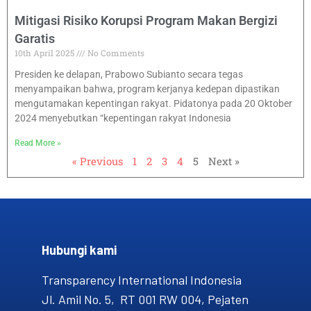
Mitigasi Risiko Korupsi Program Makan Bergizi
Garatis
10th April 2025
No Comments
Presiden ke delapan, Prabowo Subianto secara tegas
menyampaikan bahwa, program kerjanya kedepan dipastikan
mengutamakan kepentingan rakyat. Pidatonya pada 20 Oktober
2024 menyebutkan “kepentingan rakyat Indonesia
Read More »
« Previous
1
2
3
4
5
Next »
Hubungi kami​
Transparency International Indonesia
Jl. Amil No. 5, RT 001 RW 004, Pejaten