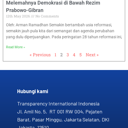
Melemahnya Demokrasi di Bawah Rezim
Prabowo-Gibran
12th May 2026
No Comments
Oleh: Arman Ramadhan Semakin bertambah usia reformasi,
semakin jauh pula kita dari semangat dan agenda perubahan
yang dulu diperjuangkan. Pada peringatan 28 tahun reformasi ini,
Read More »
« Previous
1
2
3
4
5
Next »
Hubungi kami​
Transparency International Indonesia
Jl. Amil No. 5, RT 001 RW 004, Pejaten
Barat, Pasar Minggu, Jakarta Selatan, DKI
Jakarta, 12510