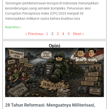
Tantangan pemberantasan korupsi di Indonesia menunjukkan
kecenderungan yang semakin kompleks. Penurunan skor
Corruption Perceptions Index (CPI) 2025 menjadi 34
menunjukkan indikator nyata bahwa kualitas tata
Read More »
« Previous
1
2
3
4
5
Next »
Opini
28 Tahun Reformasi: Menguatnya Militerisasi,