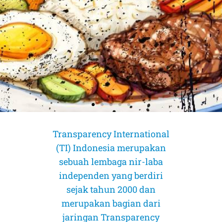
Transparency International
(TI) Indonesia merupakan
sebuah lembaga nir-laba
independen yang berdiri
sejak tahun 2000 dan
merupakan bagian dari
AMICUS CURIAE (Sahabat Pengadilan)
AMICUS CURIAE (Sahabat Pengadilan)
AMICUS CURIAE (Sahabat Pengadilan)
jaringan Transparency