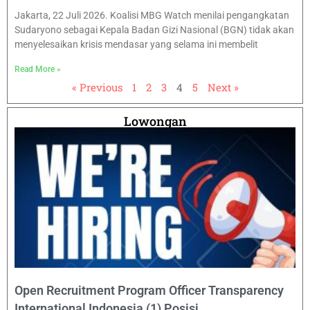
Jakarta, 22 Juli 2026. Koalisi MBG Watch menilai pengangkatan
Sudaryono sebagai Kepala Badan Gizi Nasional (BGN) tidak akan
menyelesaikan krisis mendasar yang selama ini membelit
Read More »
« Previous
1
2
3
4
5
Next »
Lowongan
Open Recruitment Program Officer Transparency
International Indonesia (1) Posisi