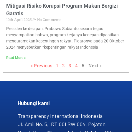
Mitigasi Risiko Korupsi Program Makan Bergizi
Garatis
10th April 2025
No Comments
Presiden ke delapan, Prabowo Subianto secara tegas
menyampaikan bahwa, program kerjanya kedepan dipastikan
mengutamakan kepentingan rakyat. Pidatonya pada 20 Oktober
2024 menyebutkan “kepentingan rakyat Indonesia
Read More »
« Previous
1
2
3
4
5
Next »
Hubungi kami​
Transparency International Indonesia
Jl. Amil No. 5, RT 001 RW 004, Pejaten