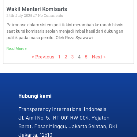
Wakil Menteri Komisaris
24th July 2025
No Comments
Patronase dalam sistem politik kini merambah ke ranah bisnis
saat kursi komisaris seolah menjadi imbal hasil dari dukungan
politik pada masa pemilu. Oleh Reza Syawawi
Read More »
« Previous
1
2
3
4
5
Next »
Hubungi kami​
Transparency International Indonesia
Jl. Amil No. 5, RT 001 RW 004, Pejaten
Barat, Pasar Minggu, Jakarta Selatan, DKI
Jakarta, 12510