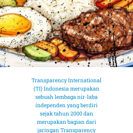
Transparency International
(TI) Indonesia merupakan
sebuah lembaga nir-laba
independen yang berdiri
sejak tahun 2000 dan
merupakan bagian dari
AMICUS CURIAE (Sahabat Pengadilan)
AMICUS CURIAE (Sahabat Pengadilan)
AMICUS CURIAE (Sahabat Pengadilan)
jaringan Transparency