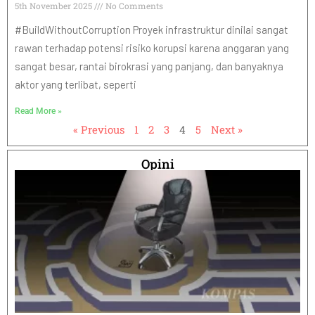
5th November 2025
No Comments
#BuildWithoutCorruption Proyek infrastruktur dinilai sangat
rawan terhadap potensi risiko korupsi karena anggaran yang
sangat besar, rantai birokrasi yang panjang, dan banyaknya
aktor yang terlibat, seperti
Read More »
« Previous
1
2
3
4
5
Next »
Opini