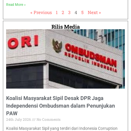
Read More »
« Previous
1
2
3
4
5
Next »
Rilis Media
Koalisi Masyarakat Sipil Desak DPR Jaga
Independensi Ombudsman dalam Penunjukan
PAW
24th July 2026
No Comments
Koalisi Masyarakat Sipil yang terdiri dari Indonesia Corruption