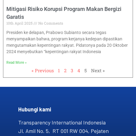
Mitigasi Risiko Korupsi Program Makan Bergizi
Garatis
10th April 2025
No Comments
Presiden ke delapan, Prabowo Subianto secara tegas
menyampaikan bahwa, program kerjanya kedepan dipastikan
mengutamakan kepentingan rakyat. Pidatonya pada 20 Oktober
2024 menyebutkan “kepentingan rakyat Indonesia
Read More »
« Previous
1
2
3
4
5
Next »
Hubungi kami​
Transparency International Indonesia
Jl. Amil No. 5, RT 001 RW 004, Pejaten