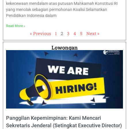
kekecewaan mendalam atas putusan Mahkamah Konstitusi RI
yang menolak sebagian permohonan Koalisi Selamatkan
Pendidikan Indonesia dalam
Read More »
« Previous
1
2
3
4
5
Next »
Lowongan
Panggilan Kepemimpinan: Kami Mencari
Sekretaris Jenderal (Setingkat Executive Director)