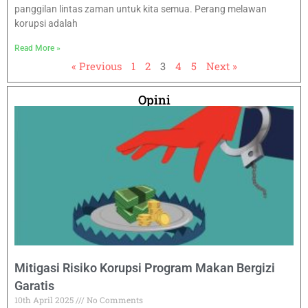
panggilan lintas zaman untuk kita semua. Perang melawan
korupsi adalah
Read More »
« Previous
1
2
3
4
5
Next »
Opini
Mitigasi Risiko Korupsi Program Makan Bergizi
Garatis
10th April 2025
No Comments