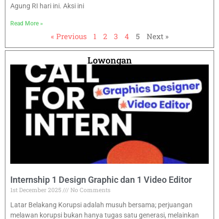
Agung RI hari ini. Aksi ini
Read More »
« Previous
1
2
3
4
5
Next »
Lowongan
Internship 1 Design Graphic dan 1 Video Editor
1st December 2025
No Comments
Latar Belakang Korupsi adalah musuh bersama; perjuangan
melawan korupsi bukan hanya tugas satu generasi, melainkan