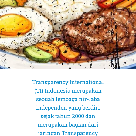
Transparency International
(TI) Indonesia merupakan
sebuah lembaga nir-laba
independen yang berdiri
sejak tahun 2000 dan
merupakan bagian dari
AMICUS CURIAE (Sahabat Pengadilan)
AMICUS CURIAE (Sahabat Pengadilan)
AMICUS CURIAE (Sahabat Pengadilan)
jaringan Transparency
CORRUPTION RISK ASSESSMENT (CRA)
CORRUPTION RISK ASSESSMENT (CRA)
CORRUPTION RISK ASSESSMENT (CRA)
PELUANG DAN TANTANGAN
PELUANG DAN TANTANGAN
PELUANG DAN TANTANGAN