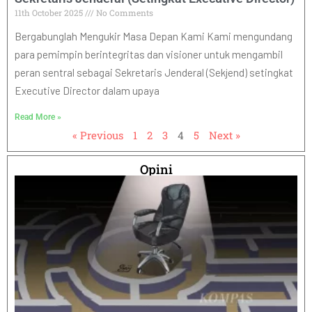
11th October 2025
No Comments
Bergabunglah Mengukir Masa Depan Kami Kami mengundang
para pemimpin berintegritas dan visioner untuk mengambil
peran sentral sebagai Sekretaris Jenderal (Sekjend) setingkat
Executive Director dalam upaya
Read More »
« Previous
1
2
3
4
5
Next »
Opini