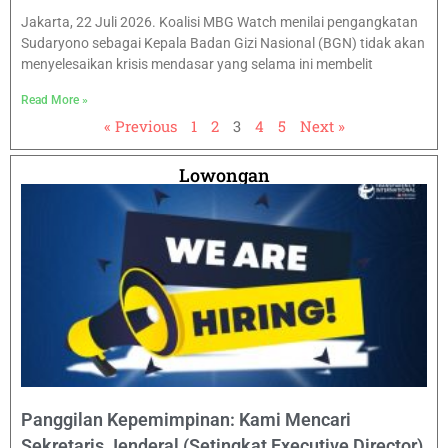
Jakarta, 22 Juli 2026. Koalisi MBG Watch menilai pengangkatan
Sudaryono sebagai Kepala Badan Gizi Nasional (BGN) tidak akan
menyelesaikan krisis mendasar yang selama ini membelit
Read More »
« Previous
1
2
3
4
5
Next »
Lowongan
Panggilan Kepemimpinan: Kami Mencari
Sekretaris Jenderal (Setingkat Executive Director)