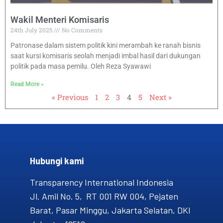
Wakil Menteri Komisaris
24th July 2025
No Comments
Patronase dalam sistem politik kini merambah ke ranah bisnis
saat kursi komisaris seolah menjadi imbal hasil dari dukungan
politik pada masa pemilu. Oleh Reza Syawawi
Read More »
« Previous
1
2
3
4
5
Next »
Hubungi kami​
Transparency International Indonesia
Jl. Amil No. 5, RT 001 RW 004, Pejaten
Barat, Pasar Minggu, Jakarta Selatan, DKI