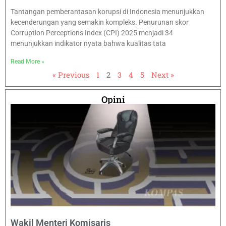
Tantangan pemberantasan korupsi di Indonesia menunjukkan
kecenderungan yang semakin kompleks. Penurunan skor
Corruption Perceptions Index (CPI) 2025 menjadi 34
menunjukkan indikator nyata bahwa kualitas tata
Read More »
« Previous
1
2
3
4
5
Next »
Opini
Wakil Menteri Komisaris