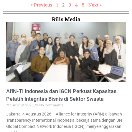
« Previous
1
2
3
4
5
Next »
Rilis Media
AfIN-TI Indonesia dan IGCN Perkuat Kapasitas
Pelatih Integritas Bisnis di Sektor Swasta
7th August 2026
No Comments
Jakarta, 4 Agustus 2026 – Alliance for Integrity (AfIN) di bawah
Transparency International Indonesia, bekerja sama dengan UN
Global Compact Network Indonesia (IGCN), menyelenggarakan