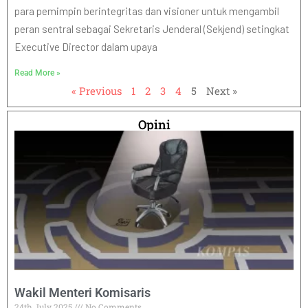
para pemimpin berintegritas dan visioner untuk mengambil
peran sentral sebagai Sekretaris Jenderal (Sekjend) setingkat
Executive Director dalam upaya
Read More »
« Previous
1
2
3
4
5
Next »
Opini
Wakil Menteri Komisaris
24th July 2025
No Comments