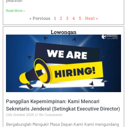
pelatihan
Read More »
« Previous
1
2
3
4
5
Next »
Lowongan
Panggilan Kepemimpinan: Kami Mencari
Sekretaris Jenderal (Setingkat Executive Director)
11th October 2025
No Comments
Bergabunglah Mengukir Masa Depan Kami Kami mengundang