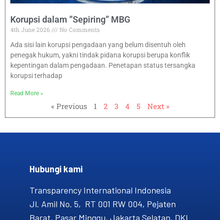
Korupsi dalam ”Sepiring” MBG
4th June 2026
No Comments
Ada sisi lain korupsi pengadaan yang belum disentuh oleh
penegak hukum, yakni tindak pidana korupsi berupa konflik
kepentingan dalam pengadaan. Penetapan status tersangka
korupsi terhadap
Read More »
« Previous
1
2
3
4
5
Next »
Hubungi kami​
Transparency International Indonesia
Jl. Amil No. 5, RT 001 RW 004, Pejaten
Barat, Pasar Minggu, Jakarta Selatan, DKI