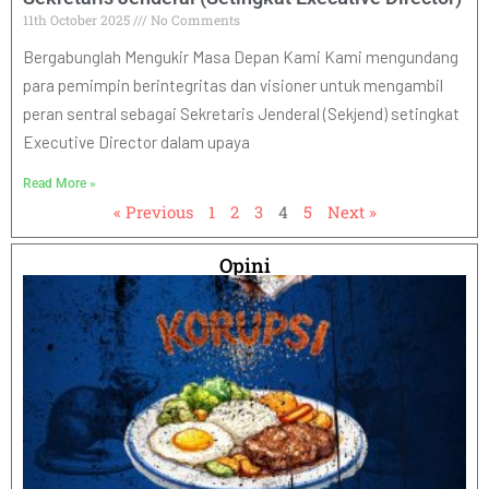
11th October 2025
No Comments
Bergabunglah Mengukir Masa Depan Kami Kami mengundang
para pemimpin berintegritas dan visioner untuk mengambil
peran sentral sebagai Sekretaris Jenderal (Sekjend) setingkat
Executive Director dalam upaya
Read More »
« Previous
1
2
3
4
5
Next »
Opini