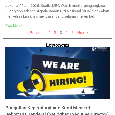
Jakarta, 22 Juli 2026. Koalisi MBG Watch menilai pengangkatan
Sudaryono sebagai Kepala Badan Gizi Nasional (BGN) tidak akan
menyelesaikan krisis mendasar yang selama ini membelit
Read More »
« Previous
1
2
3
4
5
Next »
Lowongan
Panggilan Kepemimpinan: Kami Mencari
Sekretaris Jenderal (Setingkat Executive Director)